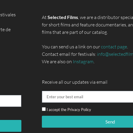
stivales
At
Selected Films
, we are a distributor specia
for short films and feature documentaries, an
rte de
films that are part of our catalog.
You can send us a link on our
contact page
.
Contact email for festivals:
info@selectedfil
We are also on
Instagram
.
Receive all our updates via email
I accept the Privacy Policy
Send